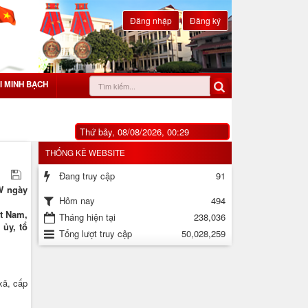
Đăng nhập
Đăng ký
I MINH BẠCH
Thứ bảy, 08/08/2026, 00:29
THỐNG KÊ WEBSITE
Đang truy cập
91
W ngày
494
Hôm nay
ệt Nam,
Tháng hiện tại
238,036
 ủy, tổ
Tổng lượt truy cập
50,028,259
xã, cấp