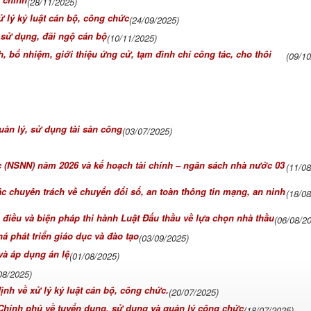
(28/11/2025)
ử lý kỷ luật cán bộ, công chức
(24/09/2025)
, sử dụng, đãi ngộ cán bộ
(10/11/2025)
, bổ nhiệm, giới thiệu ứng cử, tạm đình chỉ công tác, cho thôi
(09/1
uản lý, sử dụng tài sản công
(03/07/2025)
(NSNN) năm 2026 và kế hoạch tài chính – ngân sách nhà nước 03
(11/0
c chuyên trách về chuyển đổi số, an toàn thông tin mạng, an ninh
(18/0
 điều và biện pháp thi hành Luật Đấu thầu về lựa chọn nhà thầu
(06/08/2
á phát triển giáo dục và đào tạo
(03/09/2025)
và áp dụng án lệ
(01/08/2025)
08/2025)
nh về xử lý kỷ luật cán bộ, công chức.
(20/07/2025)
 Chính phủ về tuyển dụng, sử dụng và quản lý công chức
(18/07/2025)