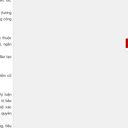
 (tương
ng công
c thuộc
), ngân
đào tạo
điểm cử
lý luận
trị bảo
bộ; xác
à quyền
g, tiêu