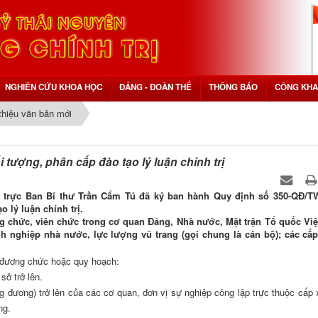
NGHIÊN CỨU KHOA HỌC
ĐẢNG - ĐOÀN THỂ
THÔNG BÁO
CÔNG KHA
 thiệu văn bản mới
tượng, phân cấp đào tạo lý luận chính trị
g trực Ban Bí thư Trần Cẩm Tú đã ký ban hành Quy định số 350-QĐ/T
o lý luận chính trị.
g chức, viên chức trong cơ quan Đảng, Nhà nước, Mặt trận Tổ quốc Vi
nh nghiệp nhà nước, lực lượng vũ trang (gọi chung là cán bộ); các cấp
đương chức hoặc quy hoạch:
sở trở lên.
 đương) trở lên của các cơ quan, đơn vị sự nghiệp công lập trực thuộc cấp 
ng.