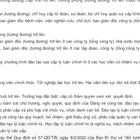
àn (tương đương); chỉ huy cấp lữ đoàn, sư đoàn, bộ chỉ huy quân sự cấp tỉnh
 ban giám đốc bệnh viện, viện nghiên cứu, chủ tịch, ban giám đốc công ty (tổ
ng (tương đương) trở lên.
ban giám đốc (tương đương) trở lên ở các công ty (tổng công ty) nhà nước trự
), ban giám đốc (tương đương) trở lên ở các tập đoàn, công ty (tổng công ty
y chương trình đào tạo cao cấp lý luận chính trị ở các học viện có nhiệm vụ 
g viên chính thức. Tốt nghiệp đại học trở lên. Hai năm liên tục liền kề thời 
tuổi trở lên. Trường hợp đặc biệt, cấp có thẩm quyền xem xét, quyết định.
bám sát chủ trương, nghị quyết, quy định của Đảng về công tác đào tạo 
heo phân cấp và phù hợp với chức vụ, chức danh cán bộ. Đào tạo lý luận chính 
 về công tác quy hoạch, bổ nhiệm, giới thiệu ứng cử, phân cấp quản lý cán 
o tạo lý luận chính trị. Học tập lý luận chính trị là nghĩa vụ, trách nhiệm v
quản lý các cấp.
hay thế Quy định số 57-QĐ/TW, ngày 8/2/2022 của Ban Bí thư về "đối tượn