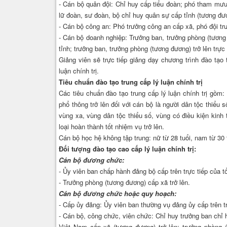
- Cán bộ quân đội: Chỉ huy cấp tiểu đoàn; phó tham mưu 
lữ đoàn, sư đoàn, bộ chỉ huy quân sự cấp tỉnh (tương đươ
- Cán bộ công an: Phó trưởng công an cấp xã, phó đội trư
- Cán bộ doanh nghiệp: Trưởng ban, trưởng phòng (tương 
tỉnh; trưởng ban, trưởng phòng (tương đương) trở lên trự
Giảng viên sẽ trực tiếp giảng dạy chương trình đào tạo 
luận chính trị.
Tiêu chuẩn đào tạo trung cấp lý luận chính trị
Các tiêu chuẩn đào tạo trung cấp lý luận chính trị gồm:
phổ thông trở lên đối với cán bộ là người dân tộc thiểu 
vùng xa, vùng dân tộc thiểu số, vùng có điều kiện kinh 
loại hoàn thành tốt nhiệm vụ trở lên.
Cán bộ học hệ không tập trung: nữ từ 28 tuổi, nam từ 30 
Đối tượng đào tạo cao cấp lý luận chính trị:
Cán bộ đương chức:
- Ủy viên ban chấp hành đảng bộ cấp trên trực tiếp của t
- Trưởng phòng (tương đương) cấp xã trở lên.
Cán bộ đương chức hoặc quy hoạch:
- Cấp ủy đảng: Ủy viên ban thường vụ đảng ủy cấp trên tr
- Cán bộ, công chức, viên chức: Chỉ huy trưởng ban chỉ 
Việt Nam cấp xã (tương đương) trở lên; trưởng phòng (