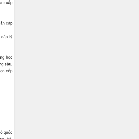
an) cấp
dân cấp
 cấp lý
ung học
ng sâu,
ược xếp
Tổ quốc
an, bộ,