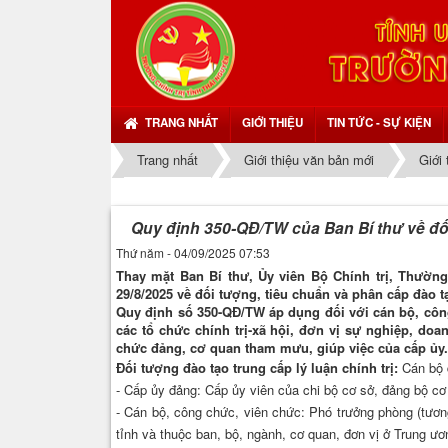
TRANG NHẤT
GIỚI THIỆU
TIN TỨC - SỰ KIỆN
Trang nhất
Giới thiệu văn bản mới
Giới
Quy định 350-QĐ/TW của Ban Bí thư về đối 
Thứ năm - 04/09/2025 07:53
Thay mặt Ban Bí thư, Ủy viên Bộ Chính trị, Thườn
29/8/2025 về đối tượng, tiêu chuẩn và phân cấp đào tạ
Quy định số 350-QĐ/TW áp dụng đối với cán bộ, côn
các tổ chức chính trị-xã hội, đơn vị sự nghiệp, doa
chức đảng, cơ quan tham mưu, giúp việc của cấp ủy.
Đối tượng đào tạo trung cấp lý luận chính trị:
Cán bộ 
- Cấp ủy đảng: Cấp ủy viên của chi bộ cơ sở, đảng bộ cơ 
- Cán bộ, công chức, viên chức: Phó trưởng phòng (tương
tỉnh và thuộc ban, bộ, ngành, cơ quan, đơn vị ở Trung ươ