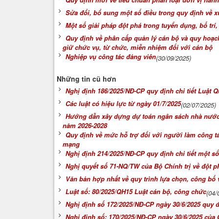
Sửa đổi, bổ sung một số điều trong quy định về x
Một số giải pháp đột phá trong tuyển dụng, bố trí
Quy định về phân cấp quản lý cán bộ và quy hoạch
giữ chức vụ, từ chức, miễn nhiệm đối với cán bộ
Nghiệp vụ công tác đảng viên
(30/09/2025)
Những tin cũ hơn
Nghị định 186/2025/NĐ-CP quy định chi tiết Luật Q
Các luật có hiệu lực từ ngày 01/7/2025
(02/07/2025)
Hướng dẫn xây dựng dự toán ngân sách nhà nước 
năm 2026-2028
Quy định về mức hỗ trợ đối với người làm công tá
mạng
Nghị định 214/2025/NĐ-CP quy định chi tiết một số
Nghị quyết số 71-NQ/TW của Bộ Chính trị về đột ph
Văn bản hợp nhất về quy trình lựa chọn, công bố 
Luật số: 80/2025/QH15 Luật cán bộ, công chức
(04/
Nghị định số 172/2025/NĐ-CP ngày 30/6/2025 quy đị
Nghị định số: 170/2025/NĐ-CP ngày 30/6/2025 của