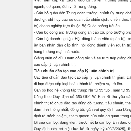
ngành, cơ quan, đơn vị ở Trung ương.
- Cán bộ quân đội: Trung đoàn trưởng, chính ủy trung đo
đương); chỉ huy các cơ quan cấp chiến dịch, chiến lược;
ty) doanh nghiệp trực thuộc Bộ Quốc phòng trở lên.
- Cán bộ công an: Trưởng công an cấp xã, phó trưởng phò
- Cán bộ doanh nghiệp: Hội đồng thành viên (quản trị), 
ủy ban nhân dân cấp tỉnh; hội đồng thành viên (quản trị
hàng thương mại nhà nước.
Giảng viên có đủ 3 năm công tác và sẽ trực tiếp giảng dạ
cao cấp lý luận chính trị.
Tiêu chuẩn đào tạo cao cấp lý luận chính trị
Các tiêu chuẩn đào tạo cao cấp lý luận chính trị gồm: Đản
đi học được xếp loại hoàn thành tốt nhiệm vụ trở lên.
Cán bộ học hệ không tập trung: Nữ từ 33 tuổi, nam từ 35 
Cũng theo Quy định số 350-QĐ/TW, Ban Bí thư yêu cầu 
chính trị; tổ chức đào tạo đúng đối tượng, tiêu chuẩn, t
đảm tính thống nhất, đồng bộ, gắn với quy định của Đảng
định rõ trách nhiệm, thẩm quyền của các cơ quan trong đà
lợi của cán bộ, đảng viên, trước hết là cán bộ lãnh đạo, 
Quy định này có hiệu lực kể từ ngày ký (29/8/2025), t