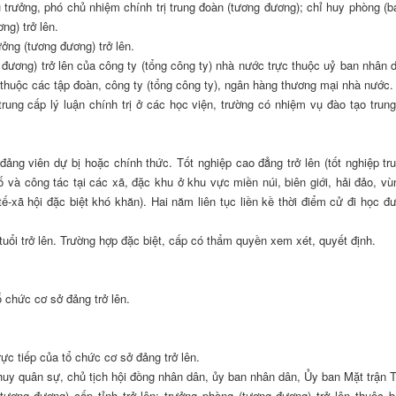
trưởng, phó chủ nhiệm chính trị trung đoàn (tương đương); chỉ huy phòng (b
ng) trở lên.
ởng (tương đương) trở lên.
đương) trở lên của công ty (tổng công ty) nhà nước trực thuộc uỷ ban nhân 
c thuộc các tập đoàn, công ty (tổng công ty), ngân hàng thương mại nhà nước.
trung cấp lý luận chính trị ở các học viện, trường có nhiệm vụ đào tạo trung
 đảng viên dự bị hoặc chính thức. Tốt nghiệp cao đẳng trở lên (tốt nghiệp tr
số và công tác tại các xã, đặc khu ở khu vực miền núi, biên giới, hải đảo, vù
tế-xã hội đặc biệt khó khăn). Hai năm liên tục liền kề thời điểm cử đi học đ
tuổi trở lên. Trường hợp đặc biệt, cấp có thẩm quyền xem xét, quyết định.
ổ chức cơ sở đảng trở lên.
ực tiếp của tổ chức cơ sở đảng trở lên.
huy quân sự, chủ tịch hội đồng nhân dân, ủy ban nhân dân, Ủy ban Mặt trận 
tương đương) cấp tỉnh trở lên; trưởng phòng (tương đương) trở lên thuộc b