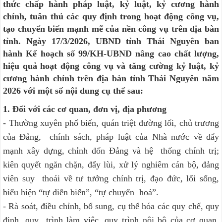
thức chấp hành pháp luật, kỷ luật, kỷ cương hành
chính, tuân thủ các quy định trong hoạt động công vụ,
tạo chuyển biến mạnh mẽ của nền công vụ trên địa bàn
tỉnh. Ngày 17/3/2026, UBND tỉnh Thái Nguyên ban
hành Kế hoạch số 99/KH-UBND nâng cao chất lượng,
hiệu quả hoạt động công vụ và tăng cường kỷ luật, kỷ
cương hành chính trên địa bàn tỉnh Thái Nguyên năm
2026 với một số nội dung cụ thể sau:
1. Đối với các cơ quan, đơn vị, địa phương
- Thường xuyên phổ biến, quán triệt đường lối, chủ trương
của Đảng, chính sách, pháp luật của Nhà nước về đẩy
mạnh xây dựng, chỉnh đốn Đảng và hệ thống chính trị;
kiên quyết ngăn chặn, đẩy lùi, xử lý nghiêm cán bộ, đảng
viên suy thoái về tư tưởng chính trị, đạo đức, lối sống,
biểu hiện “tự diễn biến”, “tự chuyển hoá”.
- Rà soát, điều chỉnh, bổ sung, cụ thể hóa các quy chế, quy
định, quy trình làm việc, quy trình nội bộ của cơ quan,